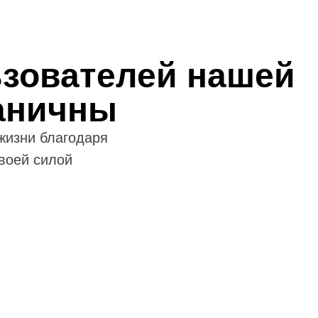
зователей нашей
аничны
жизни благодаря
воей силой