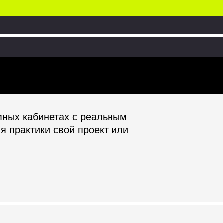
Освоите нейросети для быстрого решения
задач бизнеса
том на
мных кабинетах с реальным
 практики свой проект или