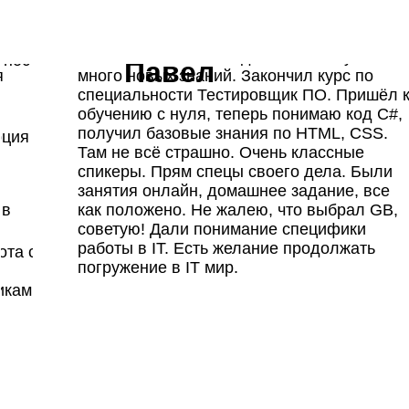
а
 эффективности
я
есурсах
вания
юсь
Учёбой в GeekBrains доволен, получил
нтент-маркетинг
тность
х аудиторий
Павел
рнет-маркетолог
я
много новых знаний. Закончил курс по
тров
а и метаинформации
кетолог
специальности Тестировщик ПО. Пришёл 
е
ие факторы
шей профессии:
SEO-продвижение и 
обучению с нуля, теперь понимаю код C#,
ижении
Полу
получил базовые знания по HTML, CSS.
маркетолог-аналитик
е
кторов
рция
амы
Расчет эффективнос
век по всему
Там не всё страшно. Очень классные
ании
про
Яндекс Директ,
Ведение сообществ в
Ск
спикеры. Прям спецы своего дела. Были
гов
 или клиента
ния
еняли жизнь
занятия онлайн, домашнее задание, все
контент-плана
уску
каналов
Сможете с нуля
Детальн
 в
как положено. Не жалею, что выбрал GB,
 Интернет-
онлайн-
Google Analytics)
Разработка стратеги
построить карьеру в
советую! Дали понимание специфики
eekBrains
Дизайн
Запуск контекстной 
работы в IT. Есть желание продолжать
та со статистикой
оекта
128 часов теории
522 часа 
рей Безруков
Антон Ковалев
маркетинге
погружение в IT мир.
неральный директор
СЕО в дидж
иками
M,
или научиться
ligen.ru
агентстве 
Авто
Банана»
продвигать свой биз
свои
териалах с
партн
кс ПромоСтраницы
Unisender
VK
· SUPA.
ступом
· Target