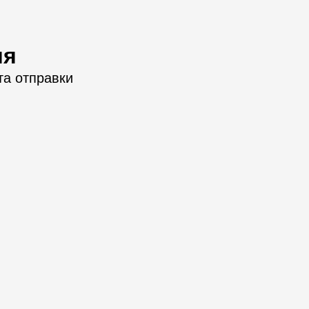
ия
та отправки