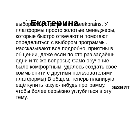
Всегда увлекалась IT, но была проблема с
Екатерина
выбором программы на Geekbrains. У
к
платформы просто золотые менеджеры,
оптимизация сайтов
которые быстро отвечают и помогают
чить полную
определиться с выбором программы.
ти рекламы по KPI
Рассказывают все подробно, приятны в
грамму
 соцсетях, составление
идка действует
общении, даже если по сто раз задаёшь
0
дней
08
:
13
:
25
одни и те же вопросы) Само обучение
ая программа и консультация по
было комфортным, удалось создать своё
курсу
и продвижения
Оставьте заявку
коммьюнити с другими пользователями
-5%
Разработка
рекламы
платформы) В общем, теперь планирую
практики
ский
Николай Смирнов
Количество мест ограничено
ещё купить какую‑нибудь программу,
итал-
Директор по разви
чтобы более серьёзно углубиться в эту
«Йеллоу
Active Traffic
матизируйте работу и расширяйте
тему.
Имя
нес
 возможности с сервисами
еров курса
LabelUp
XMind
E-mail
RU — для создания креативов
Hunter — для поиска целевой аудитории